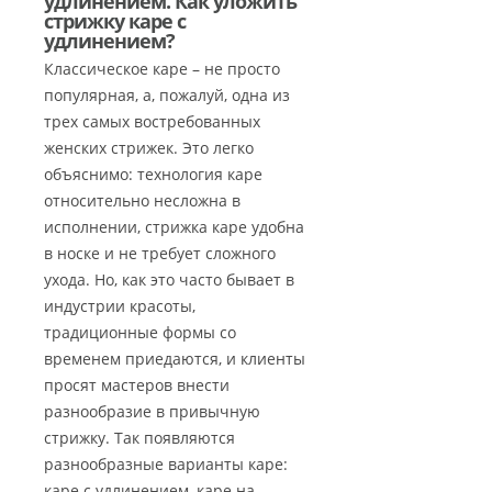
удлинением. Как уложить
стрижку каре с
удлинением?
Классическое каре – не просто
популярная, а, пожалуй, одна из
трех самых востребованных
женских стрижек. Это легко
объяснимо: технология каре
относительно несложна в
исполнении, стрижка каре удобна
в носке и не требует сложного
ухода. Но, как это часто бывает в
индустрии красоты,
традиционные формы со
временем приедаются, и клиенты
просят мастеров внести
разнообразие в привычную
стрижку. Так появляются
разнообразные варианты каре:
каре с удлинением, каре на